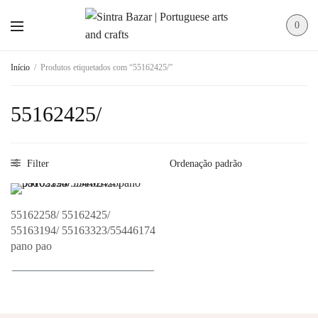
0
Início
/
Produtos etiquetados com “55162425/”
55162425/
Filter
55162258/ 55162425/
55163194/ 55163323/55446174
pano pao
Adicionar ao Orçamento