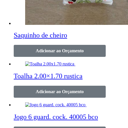
Saquinho de cheiro
Adicionar ao Orçamento
Toalha 2.00×1.70 rustica
Adicionar ao Orçamento
Jogo 6 guard. cock. 40005 bco