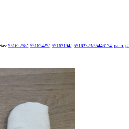
etas:
55162258/
,
55162425/
,
55163194/
,
55163323/55446174
,
pano
,
p