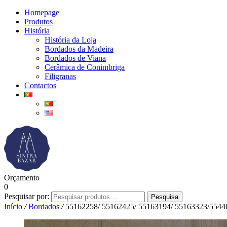
Homepage
Produtos
História
História da Loja
Bordados da Madeira
Bordados de Viana
Cerâmica de Conimbriga
Filigranas
Contactos
Orçamento
0
Pesquisar por:
Pesquisa
Início
/
Bordados
/
55162258/ 55162425/ 55163194/ 55163323/5544