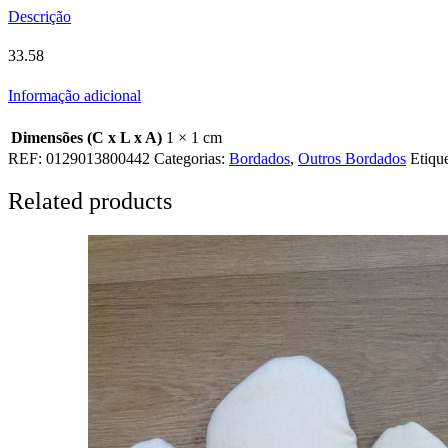
Descrição
33.58
Informação adicional
Dimensões (C x L x A)
1 × 1 cm
REF:
0129013800442
Categorias:
Bordados
,
Outros Bordados
Etiqu
Related products