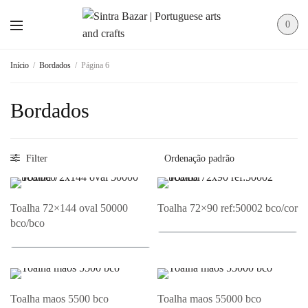
0
Início
/
Bordados
/
Página 6
Bordados
Filter
Toalha 72×144 oval 50000
Toalha 72×90 ref:50002 bco/cor
bco/bco
Adicionar ao Orçamento
Adicionar ao Orçamento
Toalha maos 5500 bco
Toalha maos 55000 bco