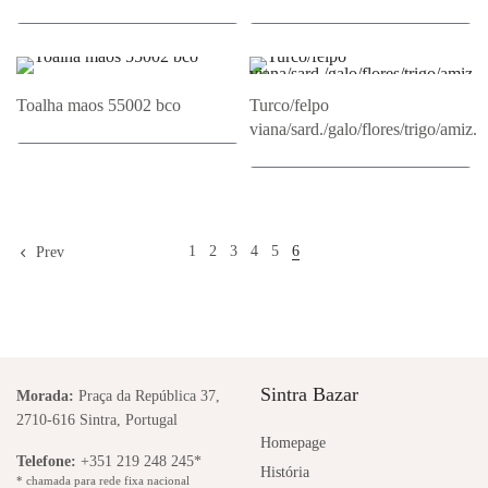
Adicionar ao Orçamento
Adicionar ao Orçamento
Toalha maos 55002 bco
Turco/felpo
viana/sard./galo/flores/trigo/amiz.
Adicionar ao Orçamento
Adicionar ao Orçamento
1
2
3
4
5
6
Prev
Sintra Bazar
Morada:
Praça da República 37,
2710-616 Sintra, Portugal
Homepage
Telefone:
+351 219 248 245*
História
* chamada para rede fixa nacional