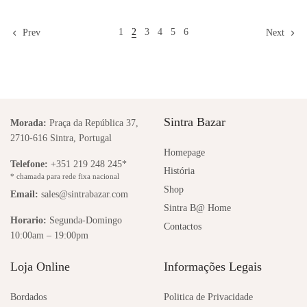
Adicionar ao Orçamento
1
2
3
4
5
6
Prev
Next
Sintra Bazar
Morada:
Praça da República 37,
2710-616 Sintra, Portugal
Homepage
Telefone:
+351 219 248 245*
História
* chamada para rede fixa nacional
Shop
Email:
sales@sintrabazar.com
Sintra B@ Home
Horario:
Segunda-Domingo
Contactos
10:00am – 19:00pm
Loja Online
Informações Legais
Bordados
Politica de Privacidade