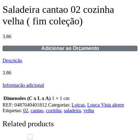
Saladeira cantao 02 cozinha
velha ( fim coleção)
3.86
Adicionar ao Orçamento
Descrição
3.86
Informação adicional
Dimensões (C x L x A)
1 × 1 cm
REF:
0487049401812
Categorias:
Loiças
,
Louça Vista alegre
Etiquetas:
02
,
cantao
,
cozinha
,
saladeira
,
velha
Related products