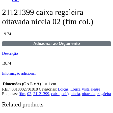
21121399 caixa regaleira
oitavada niceia 02 (fim col.)
19.74
Adicionar ao Orçamento
Descrição
19.74
Informação adicional
Dimensões (C x L x A)
1 × 1 cm
REF:
0018002701818
Categorias:
Loiças
,
Louça Vista alegre
Etiquetas:
(fim
,
02
,
21121399
,
caixa
,
col.)
,
niceia
,
oitavada
,
regaleira
Related products