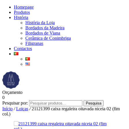
Homepage
Produtos
História
História da Loja
Bordados da Madeira
Bordados de Viana
Cerâmica de Conimbriga
Filigranas
Contactos
Orçamento
0
Pesquisar por:
Pesquisa
Início
/
Loiças
/
21121399 caixa regaleira oitavada niceia 02 (fim
col.)