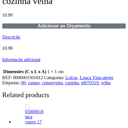
cozinha velha
10.99
Adicionar ao Orçamento
Descrição
10.99
Informação adicional
Dimensões (C x L x A)
1 × 1 cm
REF:
0006001501812
Categorias:
Loiças
,
Louça Vista alegre
Etiquetas:
00
,
cantao
,
conserveira
,
cozinha
,
pf070319
,
velha
Related products