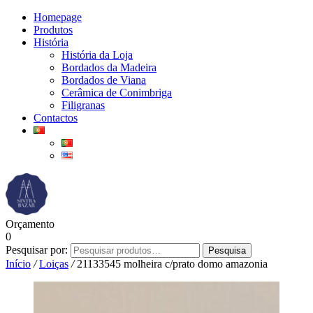
Homepage
Produtos
História
História da Loja
Bordados da Madeira
Bordados de Viana
Cerâmica de Conimbriga
Filigranas
Contactos
Orçamento
0
Pesquisar por:
Pesquisa
Início
/
Loiças
/
21133545 molheira c/prato domo amazonia