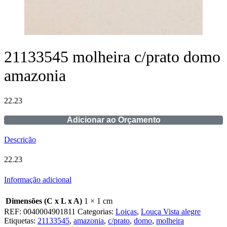
21133545 molheira c/prato domo
amazonia
22.23
Adicionar ao Orçamento
Descrição
22.23
Informação adicional
Dimensões (C x L x A)
1 × 1 cm
REF:
0040004901811
Categorias:
Loiças
,
Louça Vista alegre
Etiquetas:
21133545
,
amazonia
,
c/prato
,
domo
,
molheira