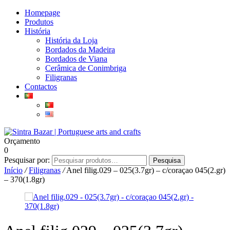
Homepage
Produtos
História
História da Loja
Bordados da Madeira
Bordados de Viana
Cerâmica de Conimbriga
Filigranas
Contactos
Orçamento
0
Pesquisar por:
Pesquisa
Início
/
Filigranas
/
Anel filig.029 – 025(3.7gr) – c/coraçao 045(2.gr)
– 370(1.8gr)