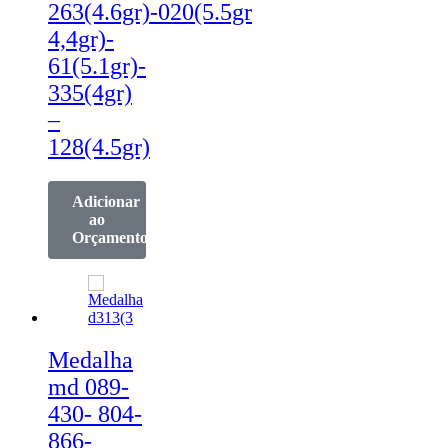
263(4.6gr)-020(5.5gr
4,4gr)-
61(5.1gr)-
335(4gr)
–
128(4.5gr)
Adicionar
ao
Orçamento
Medalha
md 089-
430- 804-
866-