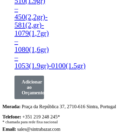
510(1.9gr)
–
450(2,2gr)-
581(2,gr)-
1079(1,7gr)
–
1080(1,6gr)
–
1053(1.9gr)-0100(1.5gr)
Adicionar
ao
Orçamento
Morada:
Praça da República 37, 2710-616 Sintra, Portugal
Telefone:
+351 219 248 245*
* chamada para rede fixa nacional
Email:
sales@sintrabazar.com