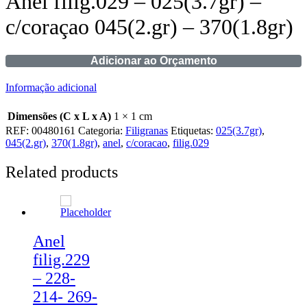
Anel filig.029 – 025(3.7gr) –
c/coraçao 045(2.gr) – 370(1.8gr)
Adicionar ao Orçamento
Informação adicional
Dimensões (C x L x A)
1 × 1 cm
REF:
00480161
Categoria:
Filigranas
Etiquetas:
025(3.7gr)
,
045(2.gr)
,
370(1.8gr)
,
anel
,
c/coracao
,
filig.029
Related products
Anel
filig.229
– 228-
214- 269-