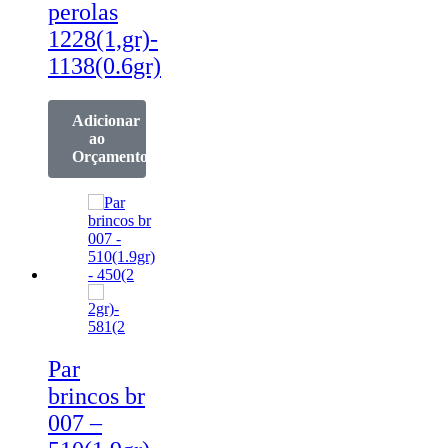
perolas
1228(1,gr)-
1138(0.6gr)
Adicionar
ao
Orçamento
Par
brincos br
007 –