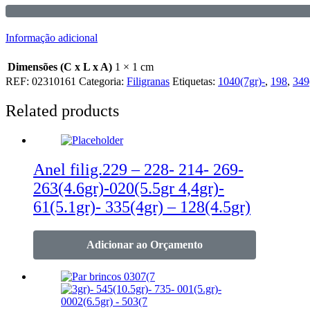
Informação adicional
Dimensões (C x L x A)
1 × 1 cm
REF:
02310161
Categoria:
Filigranas
Etiquetas:
1040(7gr)-
,
198
,
349
Related products
Anel filig.229 – 228- 214- 269-
263(4.6gr)-020(5.5gr 4,4gr)-
61(5.1gr)- 335(4gr) – 128(4.5gr)
Adicionar ao Orçamento