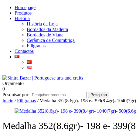
Homepage
Produtos
História
História da Loja
Bordados da Madeira
Bordados de Viana
Cerâmica de Conimbriga
Filigranas
Contactos
Orçamento
0
Pesquisar por:
Pesquisa
Início
/
Filigranas
/
Medalha 352(8.6gr)- 198 e- 399(8.4gr)- 1040(7gr)
Medalha 352(8.6gr)- 198 e- 399(8