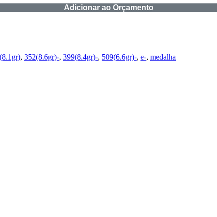
Adicionar ao Orçamento
(8.1gr)
,
352(8.6gr)-
,
399(8.4gr)-
,
509(6.6gr)-
,
e-
,
medalha