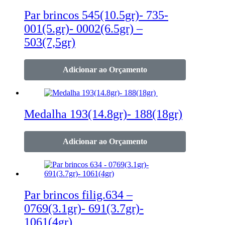
Par brincos 545(10.5gr)- 735-
001(5.gr)- 0002(6.5gr) –
503(7,5gr)
Adicionar ao Orçamento
Medalha 193(14.8gr)- 188(18gr)
Adicionar ao Orçamento
Par brincos filig.634 –
0769(3.1gr)- 691(3.7gr)-
1061(4gr)