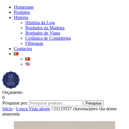
Homepage
Produtos
História
História da Loja
Bordados da Madeira
Bordados de Viana
Cerâmica de Conimbriga
Filigranas
Contactos
Orçamento
0
Pesquisar por:
Pesquisa
Início
/
Louça Vista alegre
/
21133557 chavena/pires cha domo
amazonia