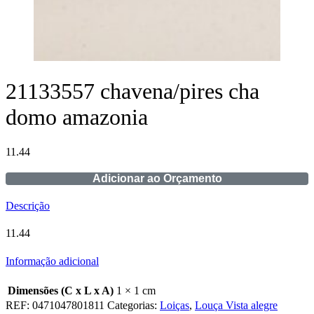
21133557 chavena/pires cha
domo amazonia
11.44
Adicionar ao Orçamento
Descrição
11.44
Informação adicional
Dimensões (C x L x A)
1 × 1 cm
REF:
0471047801811
Categorias:
Loiças
,
Louça Vista alegre