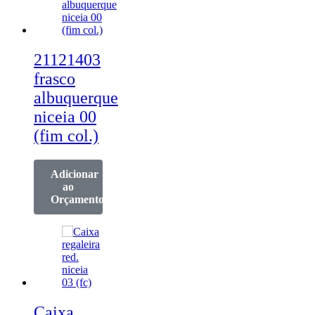
21121403
frasco
albuquerque
niceia 00
(fim col.)
Adicionar
ao
Orçamento
Caixa