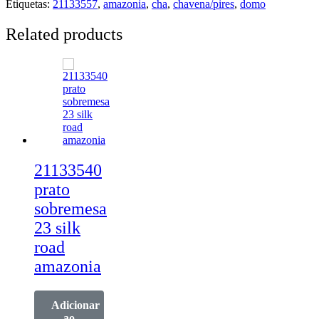
Etiquetas:
21133557
,
amazonia
,
cha
,
chavena/pires
,
domo
Related products
21133540
prato
sobremesa
23 silk
road
amazonia
Adicionar
ao