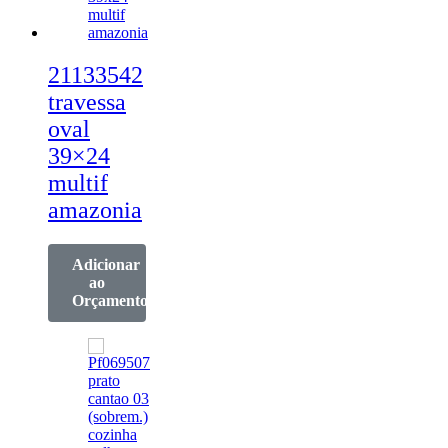
21133542
travessa
oval
39×24
multif
amazonia
Adicionar
ao
Orçamento