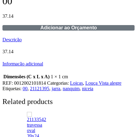
00
37.14
Adicionar ao Orçamento
Descrição
37.14
Informação adicional
Dimensões (C x L x A)
1 × 1 cm
REF:
0012002101814
Categorias:
Loiças
,
Louça Vista alegre
Etiquetas:
00
,
21121395
,
jarra
,
nanquim
,
niceia
Related products