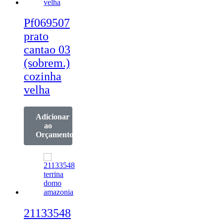
Pf069507
prato
cantao 03
(sobrem.)
cozinha
velha
Adicionar
ao
Orçamento
21133548