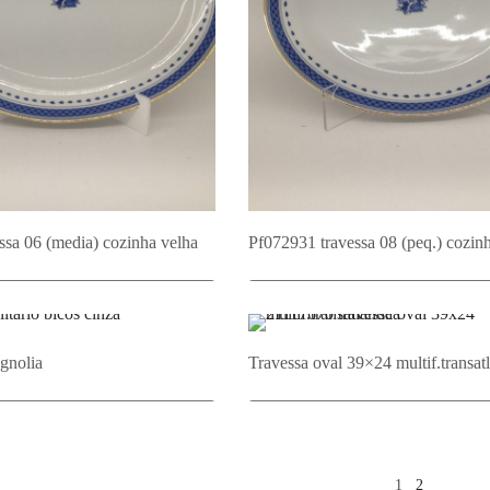
ssa 06 (media) cozinha velha
Pf072931 travessa 08 (peq.) cozin
cionar ao Orçamento
Adicionar ao Orçament
gnolia
Travessa oval 39×24 multif.transatl
cionar ao Orçamento
Adicionar ao Orçament
1
2