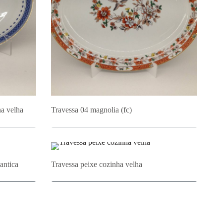
ha velha
Travessa 04 magnolia (fc)
o
Adicionar ao Orçamento
antica
Travessa peixe cozinha velha
o
Adicionar ao Orçamento