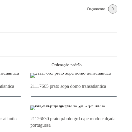
Orçamento
0
tlantica
21117665 prato sopa domo transatlantica
o
Adicionar ao Orçamento
satlantica
21126630 prato p/bolo grd.c/pe modo calçada
portuguesa