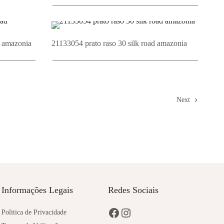
o
Adicionar ao Orçamento
d amazonia
21133054 prato raso 30 silk road amazonia
o
Adicionar ao Orçamento
Next
Informações Legais
Redes Sociais
Politica de Privacidade