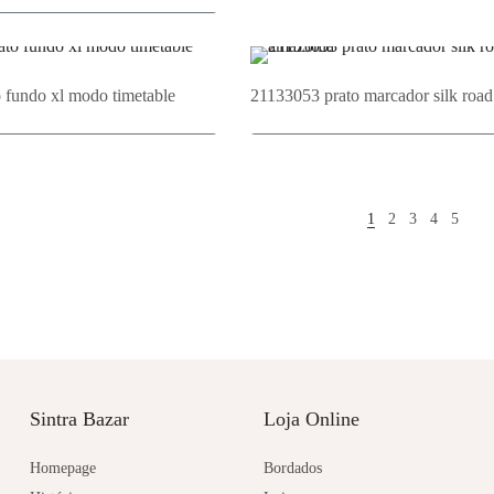
Adicionar ao Orçament
cionar ao Orçamento
 fundo xl modo timetable
21133053 prato marcador silk roa
cionar ao Orçamento
Adicionar ao Orçament
1
2
3
4
5
Sintra Bazar
Loja Online
Homepage
Bordados