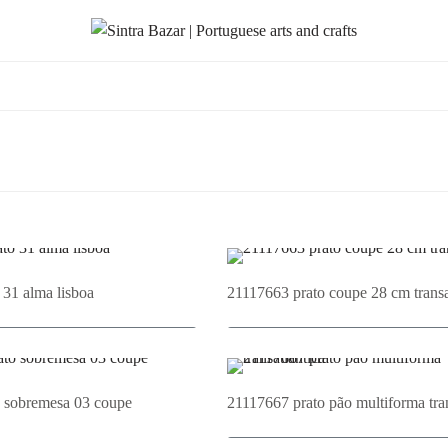
 31 alma lisboa
21117663 prato coupe 28 cm transa
cionar ao Orçamento
Adicionar ao Orçament
 sobremesa 03 coupe
21117667 prato pão multiforma tran