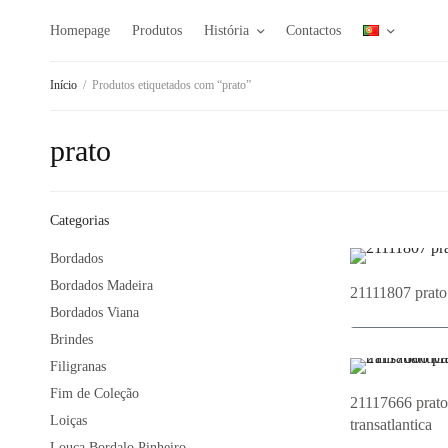
Homepage
Produtos
História
Contactos
Início
/
Produtos etiquetados com “prato”
prato
Categorias
Bordados
Bordados Madeira
21111807 prato
Bordados Viana
Brindes
Adi
Filigranas
Fim de Coleção
21117666 prato
Loiças
transatlantica
Louça Bordalo Pinheiro