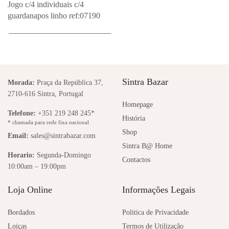
Jogo c/4 individuais c/4
guardanapos linho ref:07190
Adicionar ao Orçamento
Sintra Bazar
Morada:
Praça da República 37,
2710-616 Sintra, Portugal
Homepage
Telefone:
+351 219 248 245*
História
* chamada para rede fixa nacional
Shop
Email:
sales@sintrabazar.com
Sintra B@ Home
Horario:
Segunda-Domingo
Contactos
10:00am – 19:00pm
Loja Online
Informações Legais
Bordados
Politica de Privacidade
Loiças
Termos de Utilização