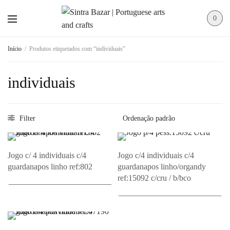
0
Início
/
Produtos etiquetados com “individuais”
individuais
Filter
Jogo c/ 4 individuais c/4
Jogo c/4 individuais c/4
guardanapos linho ref:802
guardanapos linho/organdy
ref:15092 c/cru / b/bco
Adicionar ao Orçamento
Adicionar ao Orçamento