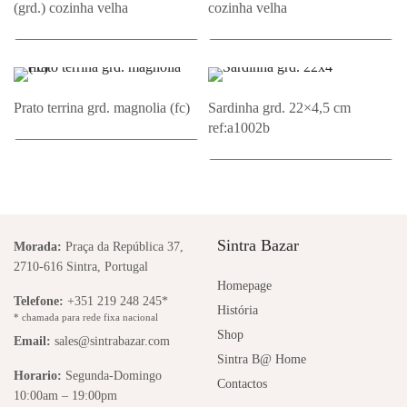
(grd.) cozinha velha
cozinha velha
Adicionar ao Orçamento
Adicionar ao Orçamento
Prato terrina grd. magnolia (fc)
Sardinha grd. 22×4,5 cm
ref:a1002b
Adicionar ao Orçamento
Adicionar ao Orçamento
Sintra Bazar
Morada:
Praça da República 37,
2710-616 Sintra, Portugal
Homepage
Telefone:
+351 219 248 245*
História
* chamada para rede fixa nacional
Shop
Email:
sales@sintrabazar.com
Sintra B@ Home
Horario:
Segunda-Domingo
Contactos
10:00am – 19:00pm