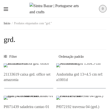
0
Início
/
Produtos etiquetados com “grd.”
grd.
Filter
21133619 caixa grd. office set
Andorinha grd 13×4.5 cm ref:
amazonia
a1001d
Adicionar ao Orçamento
Adicionar ao Orçamento
Pf071439 saladeira cantao 01
Pf072192 travessa 04 (grd.)