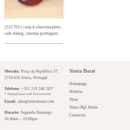
21117011 conj.4 chavena/pires
cafe triang. cinema portugues
Adicionar ao Orçamento
Sintra Bazar
Morada:
Praça da República 37,
2710-616 Sintra, Portugal
Homepage
Telefone:
+351 219 248 245*
História
* chamada para rede fixa nacional
Shop
Email:
sales@sintrabazar.com
Sintra B@ Home
Horario:
Segunda-Domingo
Contactos
10:00am – 19:00pm