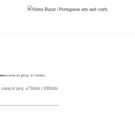
 caracol peq. a70mm c180mm
cionar ao Orçamento