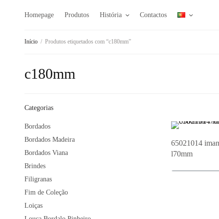
Homepage
Produtos
História
Contactos
Início
/
Produtos etiquetados com “c180mm”
c180mm
Categorias
Bordados
Bordados Madeira
65021014 iman
Bordados Viana
l70mm
Brindes
Filigranas
Adi
Fim de Coleção
Loiças
Louça Bordalo Pinheiro