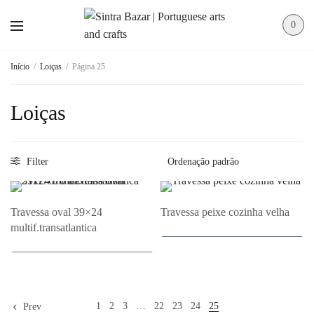
0
Início
/
Loiças
/
Página 25
Loiças
Filter
Travessa oval 39×24
Travessa peixe cozinha velha
multif.transatlantica
Adicionar ao Orçamento
Adicionar ao Orçamento
1
2
3
…
22
23
24
25
Prev