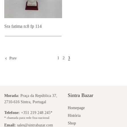
Sra fatima n:8 fp 114
Adicionar ao Orçamento
1
2
3
Prev
Sintra Bazar
Morada:
Praça da República 37,
2710-616 Sintra, Portugal
Homepage
Telefone:
+351 219 248 245*
História
* chamada para rede fixa nacional
Shop
Email:
sales@sintrabazar.com