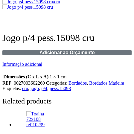
Jogo p/4 pess.15098 cru
Adicionar ao Orçamento
Informação adicional
Dimensões (C x L x A)
1 × 1 cm
REF:
0027003602260
Categorias:
Bordados
,
Bordados Madeira
Etiquetas:
cru
,
jogo
,
p/4
,
pess.15098
Related products