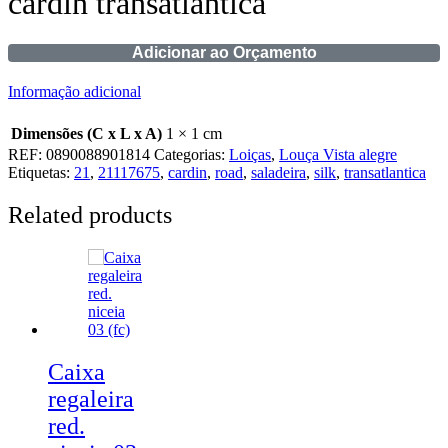
cardin transatlantica
Adicionar ao Orçamento
Informação adicional
Dimensões (C x L x A)
1 × 1 cm
REF:
0890088901814
Categorias:
Loiças
,
Louça Vista alegre
Etiquetas:
21
,
21117675
,
cardin
,
road
,
saladeira
,
silk
,
transatlantica
Related products
Caixa
regaleira
red.